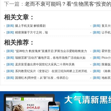
下一篇：
老而不衰可能吗？看“生物黑客”投资
相关文章：
[
新闻
]
腿上手机支架 解锁看剧
[
新闻
]
复旦大
[
新闻
]
精密测量于方寸之间，瑞
[
新闻
]
让手机
相关推荐：
[
新闻
]
“提神给力 豹发瑰来”直播开启 罗斯当众示爱盼盼豹发力
[
新闻
]
霍怀贵
[
新闻
]
瑞丽宜家“活动月”遍地开花，各地市场推广活动如火如
[
新闻
]
Pico
荼！
[
新闻
]
孟庆富受邀出席中国世纪大采风二十周年庆典
[
新闻
]
限量版
[
新闻
]
系列教育纪实片《变形记》 在浙江绍兴柯桥上王村开机
[
新闻
]
《南拳
[
新闻
]
国潮红木|周仲坚：从“新”出发，传承匠心
[
新闻
]
地标原