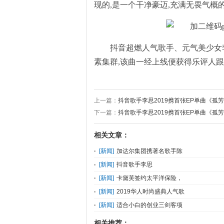
现的,是一个干净豪迈,充满无畏气概
抖音超燃人气歌手、元气美少女
素集群,该曲一经上线便获得乐评人
上一篇：
抖音歌手李思2019携首张EP单曲《孤
下一篇：
抖音歌手李思2019携首张EP单曲《孤
相关文章：
[
新闻
]
加达尔集团携著名歌手陈
[
新闻
]
抖音歌手李思
[
新闻
]
卡黛芙签约太平洋保险，
[
新闻
]
2019华人时尚盛典人气歌
[
新闻
]
适合小白的创业三剑客项
相关推荐：