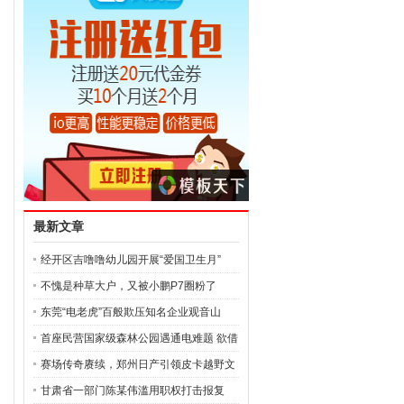
最新文章
经开区吉噜噜幼儿园开展“爱国卫生月”
不愧是种草大户，又被小鹏P7圈粉了
东莞“电老虎”百般欺压知名企业观音山
首座民营国家级森林公园遇通电难题 欲借
赛场传奇赓续，郑州日产引领皮卡越野文
甘肃省一部门陈某伟滥用职权打击报复