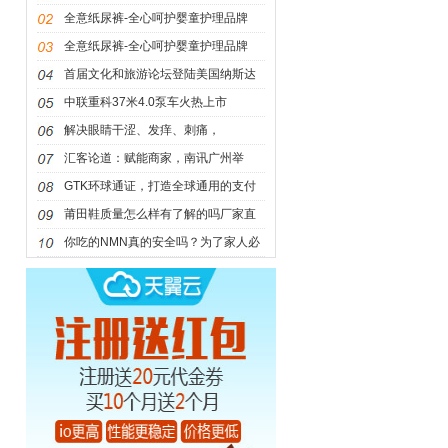
全意纸尿裤-全心呵护婴童护理品牌
全意纸尿裤-全心呵护婴童护理品牌
首届文化和旅游论坛登陆美国纳斯达
克大
中联重科37米4.0泵车火热上市
解决眼睛干涩、发痒、刺痛，
OCuSOFT美国医
汇客论道：赋能商家，南讯广州举
办“新
GTK环球通证，打造全球通用的支付
宝！
莆田鞋质量怎么样有了解的吗厂家直
销特
你吃的NMN真的安全吗？为了家人必
看