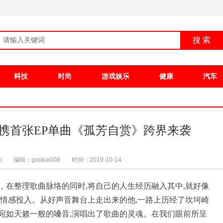
搜 索
科技
时尚
游戏娱乐
健康
汽车
9携首张EP单曲《孤芳自赏》跨界来袭
知
编辑：guokai008
时间：2019-10-14
，在整理歌曲脉络的同时,将自己的人生经历融入其中,就好像
的情感投入。从好声音舞台上走出来的他,一路上历经了坎坷崎
宛如天籁一般的嗓音,演唱出了歌曲的灵魂。在我们眼前所呈