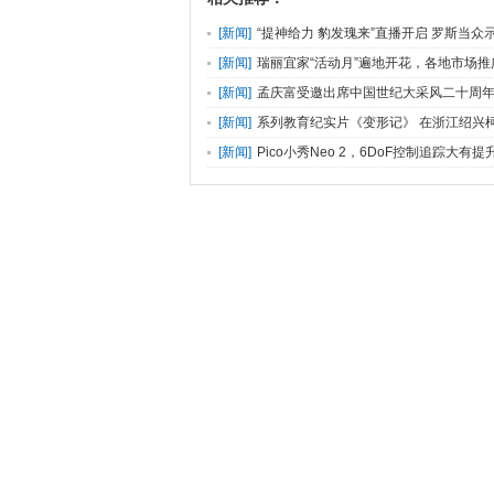
[
新闻
]
“提神给力 豹发瑰来”直播开启 罗斯当众
[
新闻
]
瑞丽宜家“活动月”遍地开花，各地市场
荼！
[
新闻
]
孟庆富受邀出席中国世纪大采风二十周
[
新闻
]
系列教育纪实片《变形记》 在浙江绍兴
[
新闻
]
Pico小秀Neo 2，6DoF控制追踪大有