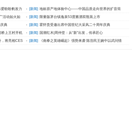
示爱盼盼豹发力
[
新闻
]
地标原产地体验中心——中国品质走向世界的扩音筒
推广活动如火如
[
新闻
]
限量版茅台镇逸泉53度酱酒双瓶装上市
年庆典
[
新闻
]
霍怀贵受邀出席中国世纪大采风二十周年庆典
柯桥上王村开机
[
新闻
]
国潮红木|周仲坚：从“新”出发，传承匠心
提升，将亮相CES
[
新闻
]
《南拳之英雄崛起》强势来袭 陈浩民王婉中以武问情