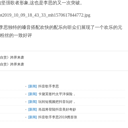
的坚强歌者形象,这也是李思的又一次突破。
李思独特的嗓音搭配欢快的配乐向听众们展现了一个欢乐的元
跟粉丝的一致好评
芳自赏》跨界来袭
芳自赏》跨界来袭
[
新闻
]
抖音歌手李思
[
新闻
]
卡黛芙签约太平洋保险，
[
新闻
]
玩转短视频把抖音玩好，
[
新闻
]
肖战将登陆抖音美好奇妙
[
新闻
]
抖音歌手李思2019携首张