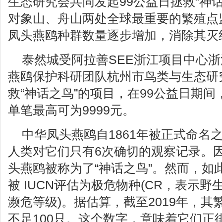
生态研究会共同发起99公益日拯救“神
对象山、舟山两处全球最重要的繁殖点
凤头燕鸥种群数量逐步增加，消除其灭
泰然城受阿拉善SEE浙江项目中心
燕鸥保护科研团队杭州市鸟类与生态研
救“神话之鸟”的项目，在99公益日期间
单笔最高可为9999元。
中华凤头燕鸥自1861年被正式命名之
人类对它们只有6次确切的观察记录。
头燕鸥被称为了“神话之鸟”。然而，如此
被 IUCN评估为极危物种(CR，表示
濒危等级)。据估算，截至2019年，
不足100只。这个数字，意味着它们正