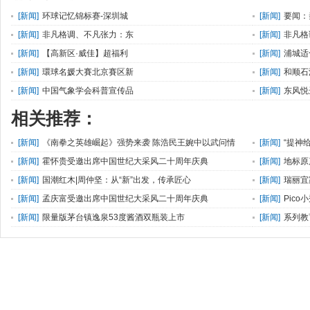
[
新闻
]
环球记忆锦标赛-深圳城
[
新闻
]
要闻：
[
新闻
]
非凡格调、不凡张力：东
[
新闻
]
非凡格
[
新闻
]
【高新区·威佳】超福利
[
新闻
]
浦城适
[
新闻
]
環球名媛大賽北京賽区新
[
新闻
]
和顺石
[
新闻
]
中国气象学会科普宣传品
[
新闻
]
东风悦
相关推荐：
[
新闻
]
《南拳之英雄崛起》强势来袭 陈浩民王婉中以武问情
[
新闻
]
“提神
[
新闻
]
霍怀贵受邀出席中国世纪大采风二十周年庆典
[
新闻
]
地标原
[
新闻
]
国潮红木|周仲坚：从“新”出发，传承匠心
[
新闻
]
瑞丽宜
荼！
[
新闻
]
孟庆富受邀出席中国世纪大采风二十周年庆典
[
新闻
]
Pico
[
新闻
]
限量版茅台镇逸泉53度酱酒双瓶装上市
[
新闻
]
系列教