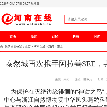
2026年08月07日 09:07 星期五
首页
新闻
财经
科技
时尚
您的当前位置：
主页
>
河南在线
>
新闻
> 正文
泰然城再次携手阿拉善SEE，
来源：未知
编辑：li8i9ue
时间：20
为保护在灭绝边缘徘徊的“神话之鸟”
中心与浙江自然博物院中华凤头燕鸥科