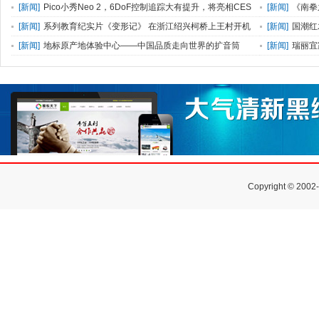
[
新闻
]
Pico小秀Neo 2，6DoF控制追踪大有提升，将亮相CES
[
新闻
]
《南拳
[
新闻
]
系列教育纪实片《变形记》 在浙江绍兴柯桥上王村开机
[
新闻
]
国潮红
[
新闻
]
地标原产地体验中心——中国品质走向世界的扩音筒
[
新闻
]
瑞丽宜
荼！
Copyright © 2002