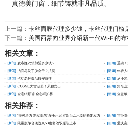
真德美门窗，细节铸就非凡品质。
上一篇：
卡丝面膜代理多少钱，卡丝代理门槛
下一篇：
美国西蒙向业界介绍新一代Wi-Fi的
相关文章：
[
新闻
]
麦客隆汉堡加盟多少钱？
[
新闻
]
重磅！
[
新闻
]
洁面皂洗了脸会干？抗初
[
新闻
]
年轻人
[
新闻
]
抗初老轻奢品牌安露莎
[
新闻
]
从小黑
[
新闻
]
COSME大赏获奖！累积卖出
[
新闻
]
知名企
[
新闻
]
全意纸尿裤-全心呵护婴
[
新闻
]
全意纸
相关推荐：
[
新闻
]
“提神给力 豹发瑰来”直播开启 罗斯当众示爱盼盼豹发力
[
新闻
]
霍怀贵
[
新闻
]
限量版茅台镇逸泉53度酱酒双瓶装上市
[
新闻
]
孟庆富